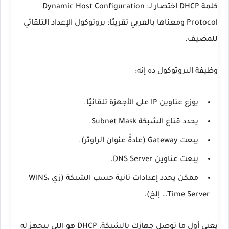
كلمة
DHCP
اختصار لـ:
Dynamic Host Configuration
Protocol
ومعناها بالعربي تقريبًا:
بروتوكول الإعداد التلقائي
للمضيف
.
وظيفة البروتوكول ده إنه:
يوزع
عناوين IP
على الأجهزة تلقائيًا.
يحدد
قناع الشبكة Subnet Mask
.
يبعت
Gateway
(عادةً عنوان الراوتر).
يبعت عناوين
DNS Server
.
ممكن يحدد إعدادات تانية حسب الشبكة (زي WINS،
Time Server… إلخ).
يعني أول ما توصل جهازك بالشبكة،
DHCP
هو اللي بيجهز له