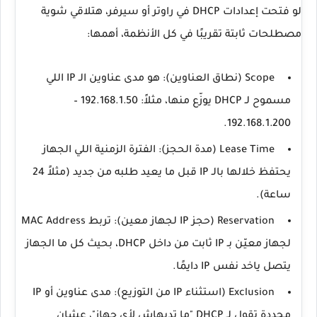
لو فتحت إعدادات DHCP في راوتر أو سيرفر، هتلاقي شوية
مصطلحات ثابتة تقريبًا في كل الأنظمة، أهمها:
Scope (نطاق العناوين):
هو مدى عناوين الـ IP اللي
مسموح لـ DHCP يوزّع منها، مثلاً:
192.168.1.50 –
.
192.168.1.200
Lease Time (مدة الحجز):
الفترة الزمنية اللي الجهاز
يحتفظ خلالها بالـ IP قبل ما يعيد طلبه من جديد (مثلاً 24
ساعة).
Reservation (حجز IP لجهاز معين):
تربط
MAC Address
لجهاز معيّن بـ IP ثابت من داخل DHCP، بحيث كل ما الجهاز
يتصل ياخد نفس IP دايمًا.
Exclusion (استثناء IP من التوزيع):
مدى عناوين أو IP
محددة تقول لـ DHCP "ما تديهاش لأي جهاز"، عشان