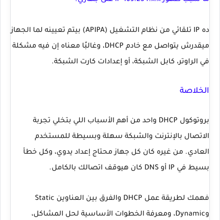
ما سبب ظهور IP 169.254.x.x على جهازي؟
ده IP تلقائي من نظام التشغيل (APIPA) بيتم تعيينه لما الجهاز
ميقدرش يتواصل مع خادم DHCP، وغالبًا معناه إن فيه مشكلة
في الراوتر، كابل الشبكة، أو إعدادات كارت الشبكة.
الخلاصة
بروتوكول
DHCP
واحد من أهم الأسباب اللي بتخلي تجربة
الاتصال بالإنترنت والشبكة سهلة وبسيطة للمستخدم
العادي. من غيره كان كل جهاز محتاج إعداد يدوي، وكل خطأ
بسيط في IP أو DNS كان هيوقف اتصالك بالكامل.
فهمك لطريقة عمل DHCP والفرق بين العناوين
Static
و
Dynamic
، ومعرفة الخطوات الأساسية لحل المشاكل،