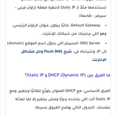
تستخدمها مثلاً كـ Static IP لأجهزة مهمّة (راوتر فرعي –
سيرفر – طابعة).
Default Gateway:
غالبًا بيكون عنوان الراوتر الرئيسي،
وهو اللي بيخرجك من شبكتك للإنترنت.
DNS Server:
السيرفر اللي يحوّل اسم الموقع (domain)
إلى IP، وشرحناه في:
شرح Flush DNS وحل مشاكل
الإنترنت
.
ما الفرق بين DHCP (Dynamic IP) و Static IP؟
الفرق الأساسي: مع
DHCP
العنوان يتوزّع تلقائيًا ويتغير، ومع
Static IP
أنت اللي بتحدده يدويًا ومش بيتغير إلا لما تعدّله
بنفسك. الجدول التالي يوضح الفروق بسرعة: