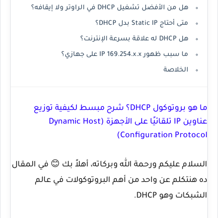
هل من الأفضل تشغيل DHCP في الراوتر ولا إيقافه؟
متى أحتاج Static IP بدل DHCP؟
هل DHCP له علاقة بسرعة الإنترنت؟
ما سبب ظهور IP 169.254.x.x على جهازي؟
الخلاصة
ما هو بروتوكول DHCP؟ شرح مبسط لكيفية توزيع
عناوين IP تلقائيًا على الأجهزة (Dynamic Host
Configuration Protocol)
السلام عليكم ورحمة الله وبركاته، أهلاً بك 😊 في المقال
ده هنتكلم عن واحد من أهم البروتوكولات في عالم
الشبكات وهو
DHCP
.