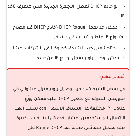
لو خادم DHCP تعطل، الأجهزة الجديدة مش هتعرف تاخد
IP.
ممكن حد يعمل
DHCP Rogue
(خادم DHCP غير مصرح
به) يوزّع IP غلط ويتسبب في مشاكل.
نحتاج تأمين جيد للشبكة، خصوصًا في الشركات، عشان
ما حدش يوصل راوتر يعمل توزيع IP من عنده.
تحذير مهم:
في بعض الشبكات، مجرد توصيل راوتر منزلي عشوائي في
سويتش الشركة مع تفعيل DHCP عليه ممكن يوزّع
عناوين IP مختلفة عن السيرفر الرسمي، وده يسبب انهيار
الاتصال للمستخدمين. عشان كده في الشركات الكبيرة
بيتم تفعيل خصائص حماية ضد
Rogue DHCP
على