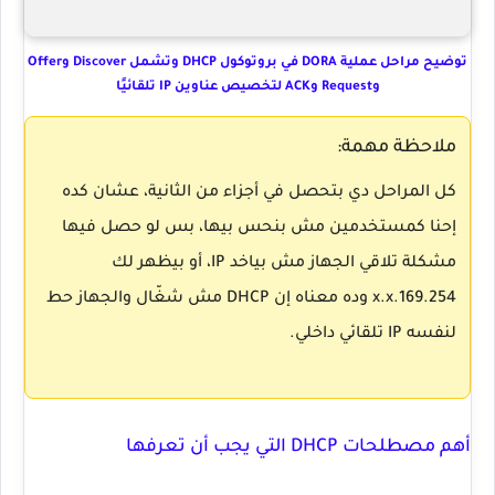
توضيح مراحل عملية DORA في بروتوكول DHCP وتشمل Discover وOffer
وRequest وACK لتخصيص عناوين IP تلقائيًا
ملاحظة مهمة:
كل المراحل دي بتحصل في أجزاء من الثانية، عشان كده
إحنا كمستخدمين مش بنحس بيها، بس لو حصل فيها
مشكلة تلاقي الجهاز مش بياخد IP، أو بيظهر لك
169.254.x.x
وده معناه إن DHCP مش شغّال والجهاز حط
لنفسه IP تلقائي داخلي.
أهم مصطلحات DHCP التي يجب أن تعرفها