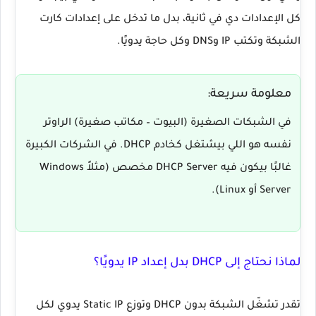
كل الإعدادات دي في ثانية، بدل ما تدخل على إعدادات كارت
الشبكة وتكتب IP وDNS وكل حاجة يدويًا.
معلومة سريعة:
في الشبكات الصغيرة (البيوت – مكاتب صغيرة) الراوتر
نفسه هو اللي بيشتغل كخادم DHCP. في الشركات الكبيرة
غالبًا بيكون فيه
DHCP Server
مخصص (مثلاً Windows
Server أو Linux).
لماذا نحتاج إلى DHCP بدل إعداد IP يدويًا؟
تقدر تشغّل الشبكة بدون DHCP وتوزع
Static IP
يدوي لكل