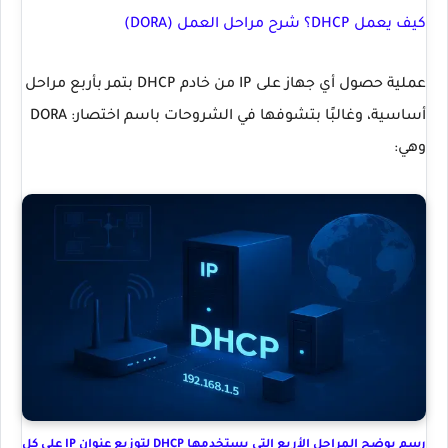
كيف يعمل DHCP؟ شرح مراحل العمل (DORA)
عملية حصول أي جهاز على IP من خادم DHCP بتمر بأربع مراحل
أساسية، وغالبًا بتشوفها في الشروحات باسم اختصار:
DORA
وهي:
رسم يوضح المراحل الأربع التي يستخدمها DHCP لتوزيع عنوان IP على كل