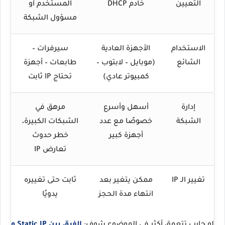
التعيين
خادم DHCP
المستخدم أو
مسؤول الشبكة
الاستخدام
الأجهزة العادية
سيرفرات –
الشائع
(موبايل – لابتوب –
طابعات – أجهزة
كمبيوتر عادي)
تحتاج IP ثابت
إدارة
أسهل وأسرع
مرهق في
الشبكة
خصوصًا مع عدد
الشبكات الكبيرة،
أجهزة كبير
خطر حدوث
تعارض IP
تغيير الـ IP
ممكن يتغير بعد
ثابت حتى تغييره
انتهاء مدة الحجز
يدويًا