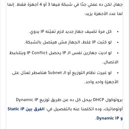
جهاز، لكن ده عملي جدًا في شبكة فيها 3 أو 4 أجهزة فقط. إنما
لما عدد الأجهزة يزيد:
كل مرة تضيف جهاز جديد لازم تعيّنه IP يدوي.
لو كتبت IP غلط، الجهاز مش هيتصل بالشبكة.
لو اديت جهازين نفس الـ IP يحصل
IP Conflict
ويتلخبط
الاتصال.
لو غيرت نظام التوزيع أو الـ Subnet هتضطر تعدّل على
الأجهزة واحد واحد.
بروتوكول DHCP بيحل كل ده عن طريق توزيع
Dynamic IP
أوتوماتيك، وده اتكلمنا عنه بالتفصيل في:
الفرق بين Static IP
و Dynamic IP
.