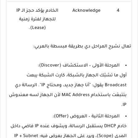
4
Acknowledge
الخادم يؤكد حجز الـ IP
للجهاز لفترة زمنية
(Lease).
تعال نشرح المراحل دي بطريقة مبسطة بالعربي:
المرحلة الأولى – الاستكشاف (Discover):
أول ما تشبّك الجهاز بالشبكة، كارت الشبكة يبعت
Broadcast
يقول: "أنا جهاز جديد، ومحتاج IP". الرسالة دي
بتتبعَت باستخدام
MAC Address
لأن الجهاز لسه معندوش
IP.
المرحلة الثانية – العروض (Offer):
خادم DHCP يستقبل الرسالة، ويشوف عنده IP فاضي داخل
المدى (Scope)، ويرد على الجهاز بعرض فيه: IP + Subnet