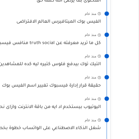
المحتوى بما يرضى الله كلمة حق
منذ عام
الفيس بوك الميتافيرس العالم الافتراضى
منذ عام
كل ما تريد معرفته عن truth social منافس فيسبوك اللى يملكها ترامب
منذ عام
التيك توك بيدفع فلوس كتيره ليه كده للمشاهدين
منذ عام
حقيقة قرار إدارة فيسبوك تغيير اسم الفيس بوك
منذ عام
اليوتيوب بيستخدم اد ايه من باقة الانترنت وازاى نح
منذ عام
شغل الذكاء الاصطناعي على الواتساب خطوة بخط