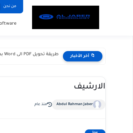
من نحن
oftware
الفرق بين Windows و Chrome OS: أي نظام أفضل قبل...
📁 آخر الأخبار
الارشيف
Abdul Rahman Jaber
منذ عام