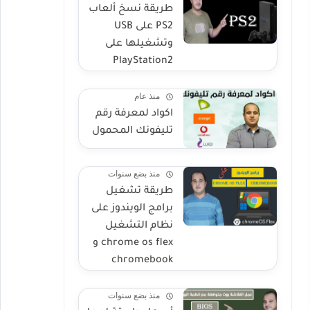
طريقة نسخ ألعاب
PS2 على USB
وتشغيلها على
PlayStation2
منذ عام
اكواد لمعرفة رقم
تليفونك المحمول
منذ بضع سنوات
طريقة تشغيل
برامج الويندوز على
نظام التشغيل
chrome os flex و
chromebook
منذ بضع سنوات