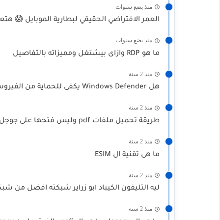
منذ بضع سنوات
العمر الافتراضي الحقيقي لبطارية الموبايل 😱 هت
منذ بضع سنوات
ما هو RDP وازاى بيشتغل ومميزاته بالتفاصيل
منذ 2 سنة
هل Windows Defender يكفى للحماية من الفيروسات والهاكرز
منذ 2 سنة
طريقة تحميل ملفات pdf وليس فتحها على جوجل كروم
منذ 2 سنة
ما هى تقنية ال ESIM
منذ 2 سنة
ليه التليفون الكيباد ابو زراير شبكته افضل من شب
منذ 2 سنة