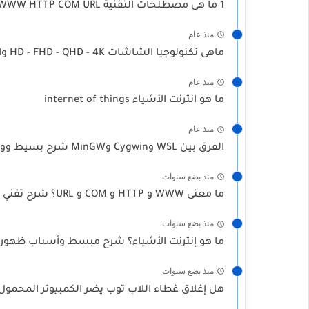
1 ما هى مصطلحات التقنية WWW HTTP COM URL
منذ عام
ماهى تكنولوجيا الشاشات HD - FHD - QHD - 4K واية الفرق ما بينهم
منذ عام
ما هو انترنت الأشياء internet of things
منذ عام
الفرق بين WSL وCygwin وMinGW شرح بسيط وواضح خطوة بخطوة
منذ بضع سنوات
ما معنى WWW و HTTP و COM و URL؟ شرح تقني مبسط ومفيد جدا
منذ بضع سنوات
ما هو إنترنت الأشياء؟ شرح مبسط وأسباب ظهور
منذ بضع سنوات
هل إغلاق غطاء اللاب توب يضر الكمبيوتر المحمول