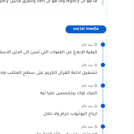
ما هو ال legacy وما هو ال uefi والفرق مابين legacy و uefi
social media
منذ عام
كيفية الإبلاغ عن القنوات التي تسئ إلى الدين الاسلامى l قنوات اغانى قرأ
منذ عام
تشغيل اذاعة القرأن الكريم على سطح المكتب Desktop بث مباشر
منذ عام
التيك توك بيتجسس عليا ليه
منذ عام
ارباح اليوتيوب حرام ولا حلال
منذ عام