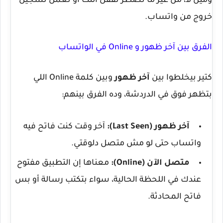
ومين لأ، من غير ما تضطر تقفل النت أو تعمل تسجيل
خروج من واتساب.
الفرق بين آخر ظهور و Online في الواتساب
كتير بيخلطوا بين
آخر ظهور
وبين كلمة
Online
اللي
بتظهر فوق في الدردشة، وده الفرق بينهم:
آخر ظهور (Last Seen):
آخر وقت كنت فاتح فيه
واتساب حتى لو مش متصل دلوقتي.
متصل الآن (Online):
معناها إن التطبيق مفتوح
عندك في اللحظة الحالية، سواء بتكتب رسالة أو بس
فاتح المحادثة.