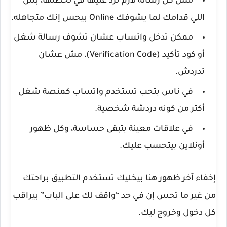
مش كل رسالة لازم ترد عليها في لحظتها، بس
اللي قدامك لما يشوفك
Online
بيحس إنك متجاهله.
ممكن تدخل واتساب عشان تشوف رسالة شغل
أو كود تأكيد
(Verification Code)
، مش عشان
تدردش.
في ناس بتحب تستخدم واتساب كمنصة شغل
أكتر من كونه دردشة شخصية.
في علاقات معينة بتبقى حساسة، وكل ظهور
أونلاين بيتحسب عليك.
إخفاء آخر ظهور هنا بيخليك تستخدم التطبيق براحتك
من غير ما تحس إن في حد “واقف لك على الباب” بيراقب
كل دخول وخروج ليك.