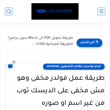
الفرق بين Windows و Chrome OS: أي
📁 آخر الأخبار
نظام أفضل قبل...
0
خبايا واسرار نظام التشغيل windows
طريقة عمل فولدر مخفى وهو
مش مخفى على الديسك توب
من غير اسم او صوره