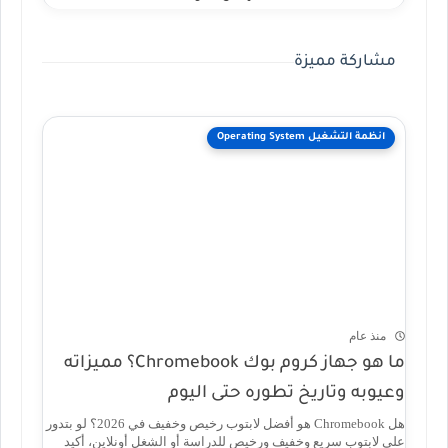
مشاركة مميزة
انظمة التشغيل Operating System
منذ عام
ما هو جهاز كروم بوك Chromebook؟ مميزاته
وعيوبه وتاريخ تطوره حتى اليوم
هل Chromebook هو أفضل لابتوب رخيص وخفيف في 2026؟ لو بتدور
على لابتوب سريع وخفيف ورخيص للدراسة أو الشغل أونلاين، أكيد