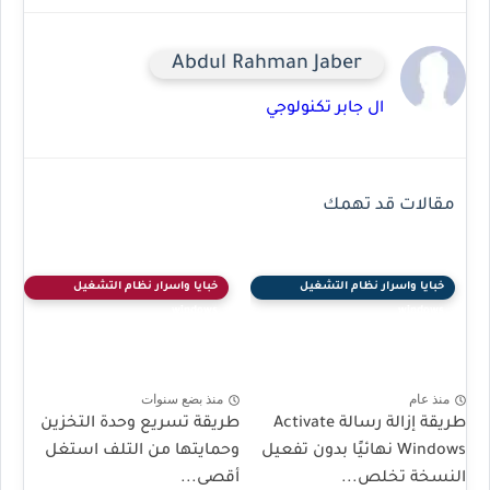
Abdul Rahman Jaber
ال جابر تكنولوجي
مقالات قد تهمك
خبايا واسرار نظام التشغيل
خبايا واسرار نظام التشغيل
windows
windows
منذ عام
منذ بضع سنوات
طريقة إزالة رسالة Activate
طريقة تسريع وحدة التخزين
Windows نهائيًا بدون تفعيل
وحمايتها من التلف استغل
النسخة تخلص...
أقصى...