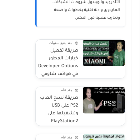
الأندرويد والويندوز، شروحات الشبكات،
الهاردوير، وأدلة تقنية بخطوات واضحة
وتجارب عملية قبل النشر.
منذ بضع سنوات
طريقة تفعيل
خيارات المطور
Developer Options
في هواتف شاومي
منذ عام
طريقة نسخ ألعاب
PS2 على USB
وتشغيلها على
PlayStation2
منذ عام