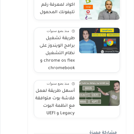
اكواد لمعرفة رقم
تليفونك المحمول
منذ بضع سنوات
طريقة تشغيل
برامج الويندوز على
نظام التشغيل
chrome os flex و
chromebook
منذ بضع سنوات
أسهل طريقة لعمل
فلاشة بوت متوافقة
مع انظمة البوت
Legacy و UEFI
مشاركة مميزة