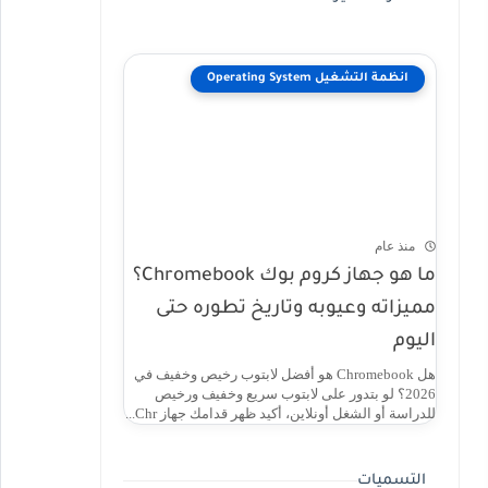
انظمة التشغيل Operating System
منذ عام
ما هو جهاز كروم بوك Chromebook؟
مميزاته وعيوبه وتاريخ تطوره حتى
اليوم
هل Chromebook هو أفضل لابتوب رخيص وخفيف في
2026؟ لو بتدور على لابتوب سريع وخفيف ورخيص
للدراسة أو الشغل أونلاين، أكيد ظهر قدامك جهاز Chr...
التسميات