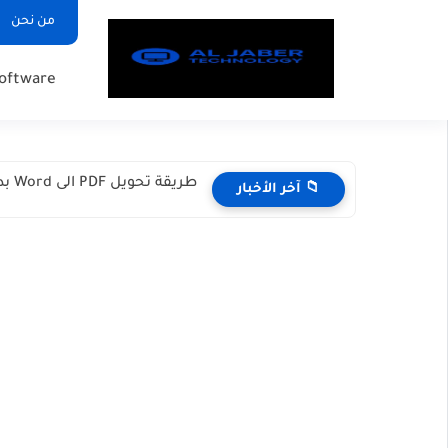
من نحن
oftware
الفرق بين Windows و Chrome OS: أي نظام أفضل قبل...
📁 آخر الأخبار