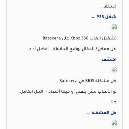
مستقر.
شغّل PS3 →
تشغيل ألعاب Xbox 360 على Batocera
هل ممكن؟ المقال يوضح الحقيقة + أفضل أداء.
اكتشف →
حل مشكلة BIOS في Batocera
لو الألعاب مش بتفتح أو فيها أخطاء — الحل الكامل
هنا.
حل المشكلة →