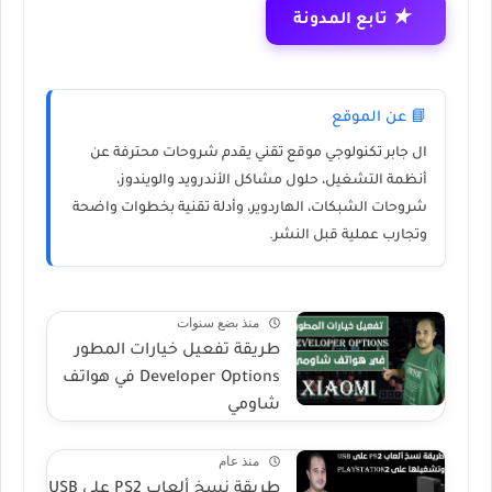
★
تابع المدونة
📘 عن الموقع
ال جابر تكنولوجي
موقع تقني يقدم شروحات محترفة عن
أنظمة التشغيل، حلول مشاكل الأندرويد والويندوز،
شروحات الشبكات، الهاردوير، وأدلة تقنية بخطوات واضحة
وتجارب عملية قبل النشر.
منذ بضع سنوات
طريقة تفعيل خيارات المطور
Developer Options في هواتف
شاومي
منذ عام
طريقة نسخ ألعاب PS2 على USB