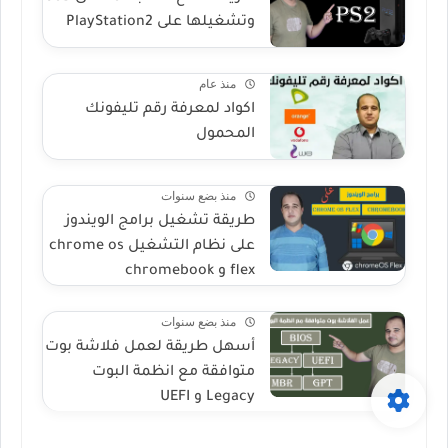
وتشغيلها على PlayStation2
منذ عام
اكواد لمعرفة رقم تليفونك
المحمول
منذ بضع سنوات
طريقة تشغيل برامج الويندوز
على نظام التشغيل chrome os
flex و chromebook
منذ بضع سنوات
أسهل طريقة لعمل فلاشة بوت
متوافقة مع انظمة البوت
Legacy و UEFI