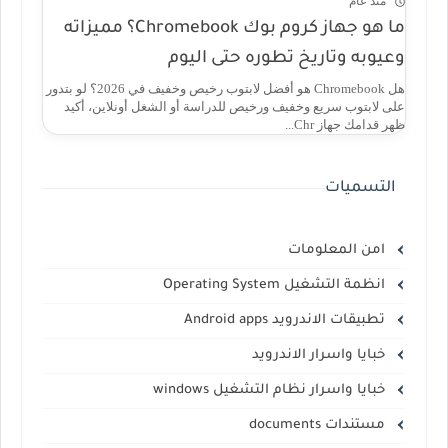
منذ عام
ما هو جهاز كروم بوك Chromebook؟ مميزاته
وعيوبه وتاريخ تطوره حتى اليوم
هل Chromebook هو أفضل لابتوب رخيص وخفيف في 2026؟ لو بتدور
على لابتوب سريع وخفيف ورخيص للدراسة أو الشغل أونلاين، أكيد
ظهر قدامك جهاز Chr...
التسميات
امن المعلومات
انظمة التشغيل Operating System
تطبيقات الاندرويد Android apps
خبايا واسرار الاندرويد
خبايا واسرار نظام التشغيل windows
مستندات documents