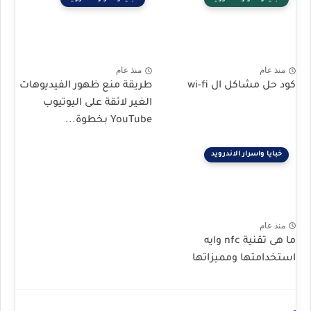
منذ عام
منذ عام
كود حل مشاكل ال wi-fi
طريقة منع ظهور الفيديوهات
الغير لائقة على اليوتيوب
YouTube بخطوة...
خبايا واسرار الاندرويد
منذ عام
ما هى تقنية nfc وايه
استخدامتها ومميزاتها