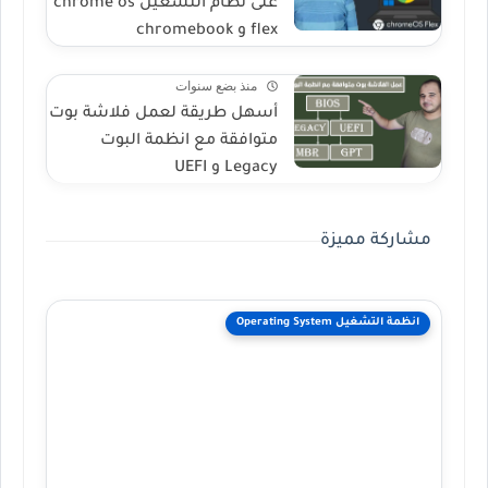
على نظام التشغيل chrome os
flex و chromebook
منذ بضع سنوات
أسهل طريقة لعمل فلاشة بوت
متوافقة مع انظمة البوت
Legacy و UEFI
مشاركة مميزة
انظمة التشغيل Operating System