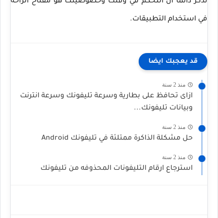
تذكر دائماً أن التحكم في وقتك وخصوصيتك هو مفتاح الراحة
في استخدام التطبيقات.
قد يعجبك ايضا
منذ 2 سنة
ازاى تحافظ على بطارية وسرعة تليفونك وسرعة انترنت
وبيانات تليفونك...
منذ 2 سنة
حل مشكلة الذاكرة ممتلئة في تليفونك Android
منذ 2 سنة
استرجاع ارقام التليفونات المحذوفه من تليفونك