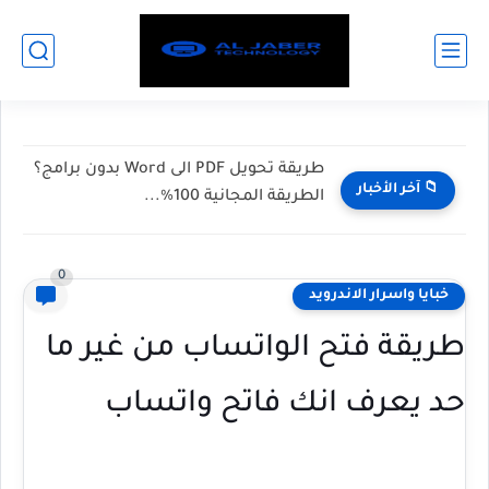
طريقة تحويل PDF الى Word بدون برامج؟
📁 آخر الأخبار
الطريقة المجانية 100%...
0
خبايا واسرار الاندرويد
طريقة فتح الواتساب من غير ما
حد يعرف انك فاتح واتساب