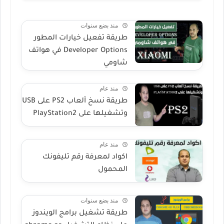
منذ بضع سنوات
طريقة تفعيل خيارات المطور
Developer Options في هواتف
شاومي
منذ عام
طريقة نسخ ألعاب PS2 على USB
وتشغيلها على PlayStation2
منذ عام
اكواد لمعرفة رقم تليفونك
المحمول
منذ بضع سنوات
طريقة تشغيل برامج الويندوز