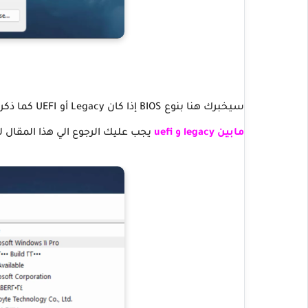
سيخبرك هنا بنوع BIOS إذا كان Legacy أو UEFI كما ذكرنا من قبل في مقال بعنوان
مابين legacy و uefi
يجب عليك الرجوع الي هذا المقال لمعرفة كل