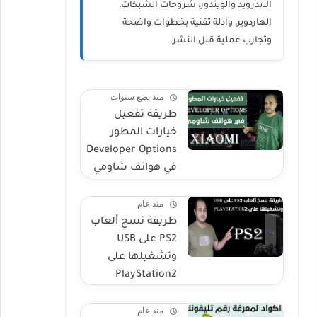
الأندرويد والويندوز، شروحات الشبكات،
الهاردوير، وأدلة تقنية بخطوات واضحة
وتجارب عملية قبل النشر.
منذ بضع سنوات
طريقة تفعيل
خيارات المطور
Developer Options
في هواتف شاومي
منذ عام
طريقة نسخ ألعاب
PS2 على USB
وتشغيلها على
PlayStation2
منذ عام