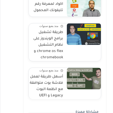
اكواد لمعرفة رقم
تليفونك المحمول
منذ بضع سنوات
طريقة تشغيل
برامج الويندوز على
نظام التشغيل
chrome os flex و
chromebook
منذ بضع سنوات
أسهل طريقة لعمل
فلاشة بوت متوافقة
مع انظمة البوت
Legacy و UEFI
مشاركة مميزة