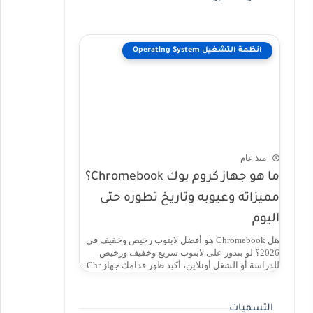
انظمة التشغيل Operating System
منذ عام
ما هو جهاز كروم بوك Chromebook؟
مميزاته وعيوبه وتاريخ تطوره حتى
اليوم
هل Chromebook هو أفضل لابتوب رخيص وخفيف في
2026؟ لو بتدور على لابتوب سريع وخفيف ورخيص
للدراسة أو الشغل أونلاين، أكيد ظهر قدامك جهاز Chr...
التسميات