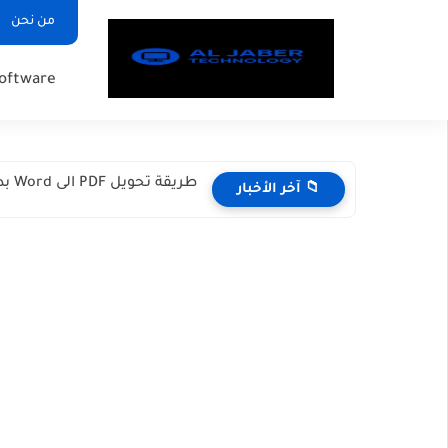
من نحن
oftware
طريقة تحويل PDF الى Word بدون برامج؟ الطريقة المجانية 100%...
📁 آخر الأخبار