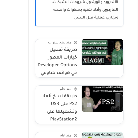
الأندرويد والويندوز، شروحات الشبكات،
الهاردوير، وأدلة تقنية بخطوات واضحة
وتجارب عملية قبل النشر.
منذ بضع سنوات
طريقة تفعيل
خيارات المطور
Developer Options
في هواتف شاومي
منذ عام
طريقة نسخ ألعاب
PS2 على USB
وتشغيلها على
PlayStation2
منذ عام