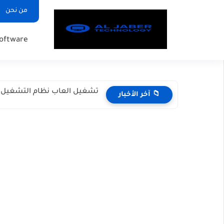
من نحن
oftware
تشغيل العاب نظام التشغيل batocera بوضعية Full screen الشاشه الكامل
📁 آخر الأخبار