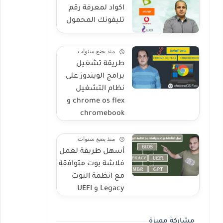
اكواد لمعرفة رقم
تليفونك المحمول
منذ بضع سنوات
طريقة تشغيل
برامج الويندوز على
نظام التشغيل
chrome os flex و
chromebook
منذ بضع سنوات
أسهل طريقة لعمل
فلاشة بوت متوافقة
مع انظمة البوت
Legacy و UEFI
مشاركة مميزة