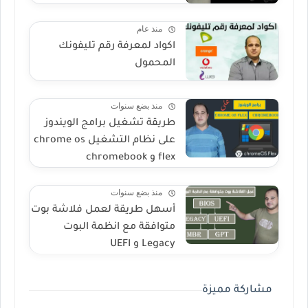
منذ عام
اكواد لمعرفة رقم تليفونك
المحمول
منذ بضع سنوات
طريقة تشغيل برامج الويندوز
على نظام التشغيل chrome os
flex و chromebook
منذ بضع سنوات
أسهل طريقة لعمل فلاشة بوت
متوافقة مع انظمة البوت
Legacy و UEFI
مشاركة مميزة