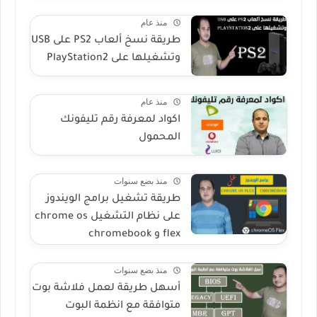
منذ عام
طريقة نسخ ألعاب PS2 على USB
وتشغيلها على PlayStation2
منذ عام
اكواد لمعرفة رقم تليفونك
المحمول
منذ بضع سنوات
طريقة تشغيل برامج الويندوز
على نظام التشغيل chrome os
flex و chromebook
منذ بضع سنوات
أسهل طريقة لعمل فلاشة بوت
متوافقة مع انظمة البوت