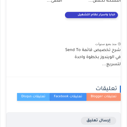
النسخة تخلص...
أقصى...
خبايا واسرار نظام التشغيل
windows
منذ بضع سنوات
شرح تخصيص قائمة Send To
في الويندوز بخطوة واحدة
لتسريع...
تعليقات
إرسال تعليق