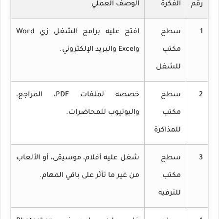
رقم
الفكرة
الوصف العملي
1
سطح
افتح عليه برامج الشغل زي Word
مكتب
وExcel والبريد الإلكتروني.
للشغل
2
سطح
خصصه لملفات PDF، المراجع،
مكتب
واليوتيوب للمحاضرات.
للمذاكرة
3
سطح
شغل عليه أفلام، موسيقى، أو الألعاب
مكتب
من غير ما تأثر على باقي المهام.
للترفيه