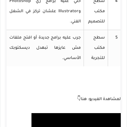
4
سطح
خلي عليه برامج زي Photoshop
مكتب
وIllustrator علشان تركز في الشغل
للتصميم
الفني.
5
سطح
جرب عليه برامج جديدة أو افتح ملفات
مكتب
مش عايزها تبهدل ديسكتوبك
للتجربة
الأساسي.
لمشاهدة الفيديو: هنا👇