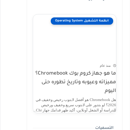
انظمة التشغيل Operating System
منذ عام
ما هو جهاز كروم بوك Chromebook؟
مميزاته وعيوبه وتاريخ تطوره حتى
اليوم
هل Chromebook هو أفضل لابتوب رخيص وخفيف في
2026؟ لو بتدور على لابتوب سريع وخفيف ورخيص
للدراسة أو الشغل أونلاين، أكيد ظهر قدامك جهاز Chr...
التسميات