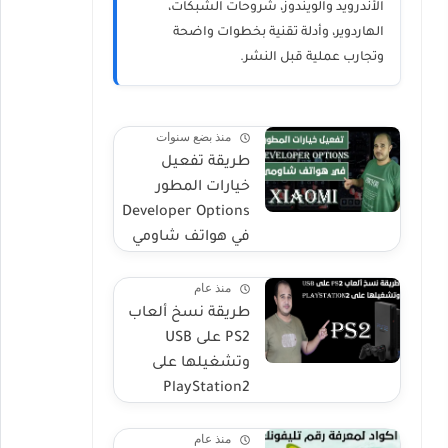
الأندرويد والويندوز، شروحات الشبكات،
الهاردوير، وأدلة تقنية بخطوات واضحة
وتجارب عملية قبل النشر.
منذ بضع سنوات
طريقة تفعيل
خيارات المطور
Developer Options
في هواتف شاومي
منذ عام
طريقة نسخ ألعاب
PS2 على USB
وتشغيلها على
PlayStation2
منذ عام