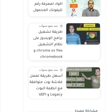
اكواد لمعرفة رقم
تليفونك المحمول
منذ بضع سنوات
طريقة تشغيل
برامج الويندوز على
نظام التشغيل
chrome os flex و
chromebook
منذ بضع سنوات
أسهل طريقة لعمل
فلاشة بوت متوافقة
مع انظمة البوت
Legacy و UEFI
مشاركة مميزة