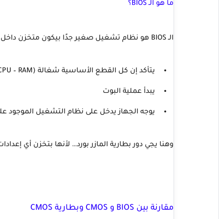
ما هو الـ BIOS؟
الـ BIOS هو نظام تشغيل صغير جدًا بيكون متخزن داخل قطعة ROM على المازر بورد، ومهمته:
يتأكد إن كل القطع الأساسية شغالة (CPU – RAM – هارد – كارت الشاشة…)
يبدأ عملية البوت
يوجه الجهاز يدخل على نظام التشغيل الموجود على
وهنا يجي دور بطارية المازر بورد… لأنها بتخزن أي إعدادا
مقارنة بين BIOS و CMOS وبطارية CMOS