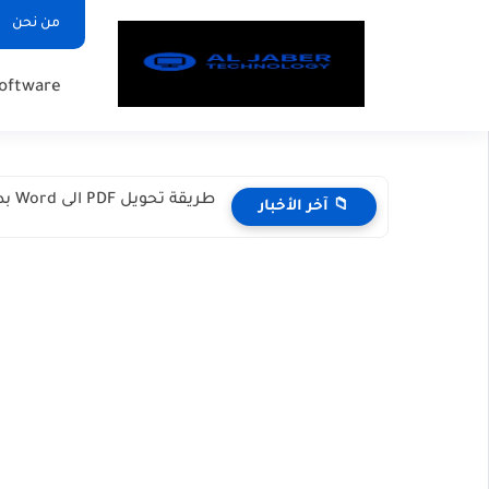
من نحن
oftware
طريقة تحويل PDF الى Word بدون برامج؟ الطريقة المجانية 100%...
📁 آخر الأخبار